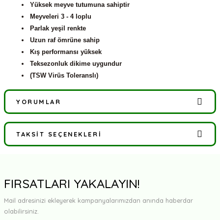
Yüksek meyve tutumuna sahiptir
Meyveleri 3 - 4 loplu
Parlak yeşil renkte
Uzun raf ömrüne sahip
Kış performansı yüksek
Teksezonluk dikime uygundur
(TSW Virüs Toleranslı)
YORUMLAR
TAKSIT SEÇENEKLERI
Bu ürüne ilk yorumu siz yapın!
Yorum Yaz
FIRSATLARI YAKALAYIN!
Mail adresinizi ekleyerek kampanyalarımızdan anında haberdar
olabilirsiniz.