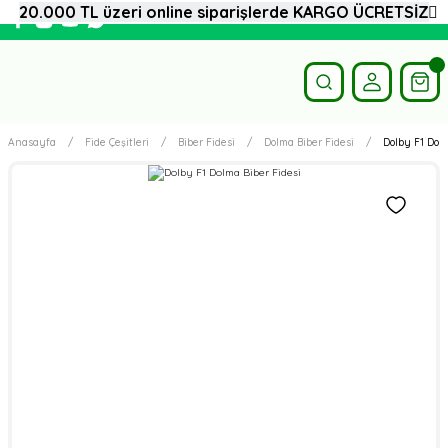
20.000 TL üzeri online siparişlerde KARGO ÜCRETSİZ
Anasayfa
Fide Çeşitleri
Biber Fidesi
Dolma Biber Fidesi
Dolby F1 Dolm