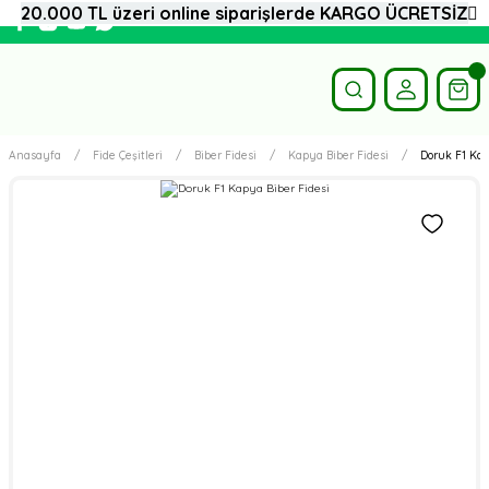
20.000 TL üzeri online siparişlerde KARGO ÜCRETSİZ
Anasayfa
Fide Çeşitleri
Biber Fidesi
Kapya Biber Fidesi
Doruk F1 Kap