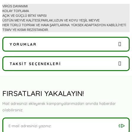
VİRÜS DAYANIMI
KOLAY TOPLAMA
AÇIK VE GÜÇLÜ BİTKİ YAPISI
ÜSTÜN MEYVE KALİTESİ;PARLAK,UZUN VE KOYU YEŞİL MEYVE
HER TÜRLÜ TOPRAK VE HAVA ŞARTLARINA YÜKSEK ADAPTASYON KABİLİLİYETİ
TSWV YE KISMI REZİSTANDIR.
YORUMLAR
TAKSIT SEÇENEKLERI
Bu ürüne ilk yorumu siz yapın!
Yorum Yaz
FIRSATLARI YAKALAYIN!
Mail adresinizi ekleyerek kampanyalarımızdan anında haberdar
olabilirsiniz.