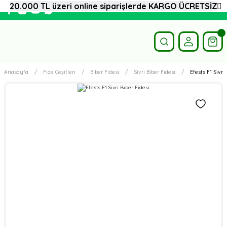
20.000 TL üzeri online siparişlerde KARGO ÜCRETSİZ
Anasayfa
Fide Çeşitleri
Biber Fidesi
Sivri Biber Fidesi
Efests F1 Sivri