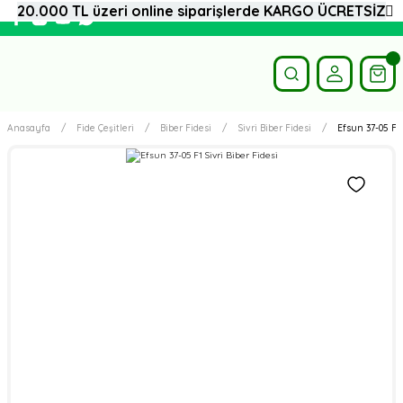
20.000 TL üzeri online siparişlerde KARGO ÜCRETSİZ
Anasayfa
Fide Çeşitleri
Biber Fidesi
Sivri Biber Fidesi
Efsun 37-05 F1 