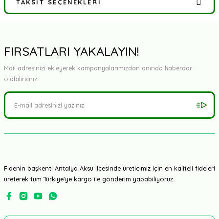
TAKSIT SEÇENEKLERI
Bu ürüne ilk yorumu siz yapın!
Yorum Yaz
FIRSATLARI YAKALAYIN!
Mail adresinizi ekleyerek kampanyalarımızdan anında haberdar
olabilirsiniz.
Fidenin başkenti Antalya Aksu ilçesinde üreticimiz için en kaliteli fideleri
üreterek tüm Türkiye'ye kargo ile gönderim yapabiliyoruz.