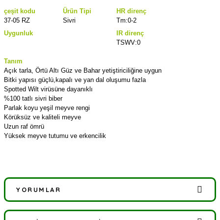
çeşit kodu
Ürün Tipi
HR direnç
37-05 RZ
Sivri
Tm:0-2
Uygunluk
IR direnç
TSWV:0
Tanım
Açık tarla, Örtü Altı Güz ve Bahar yetiştiriciliğine uygun
Bitki yapısı güçlü,kapalı ve yan dal oluşumu fazla
Spotted Wilt virüsüne dayanıklı
%100 tatlı sivri biber
Parlak koyu yeşil meyve rengi
Körüksüz ve kaliteli meyve
Uzun raf ömrü
Yüksek meyve tutumu ve erkencilik
YORUMLAR