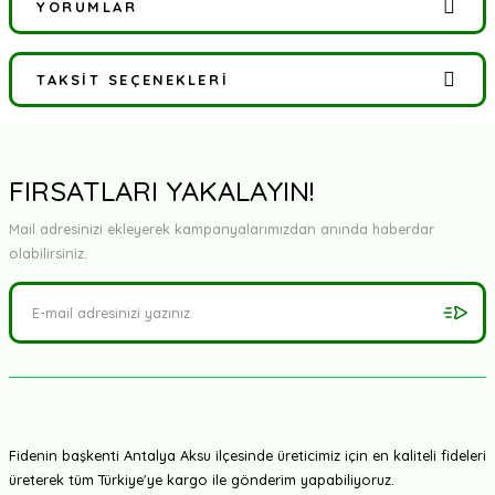
YORUMLAR
TAKSIT SEÇENEKLERI
Bu ürüne ilk yorumu siz yapın!
Yorum Yaz
FIRSATLARI YAKALAYIN!
Mail adresinizi ekleyerek kampanyalarımızdan anında haberdar
olabilirsiniz.
Fidenin başkenti Antalya Aksu ilçesinde üreticimiz için en kaliteli fideleri
üreterek tüm Türkiye'ye kargo ile gönderim yapabiliyoruz.