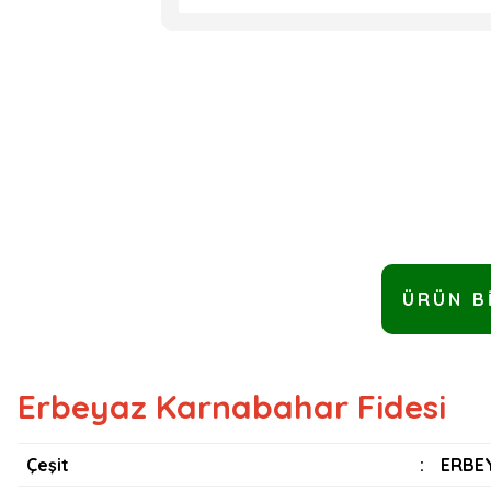
ÜRÜN B
Erbeyaz Karnabahar Fidesi
Çeşit
:
ERBEY