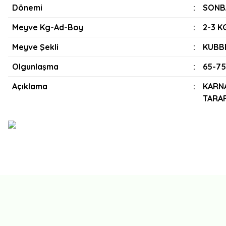
Dönemi
:
SONB
Meyve Kg-Ad-Boy
:
2-3 K
Meyve Şekli
:
KUBB
Olgunlaşma
:
65-7
Açıklama
:
KARNA
TARAF