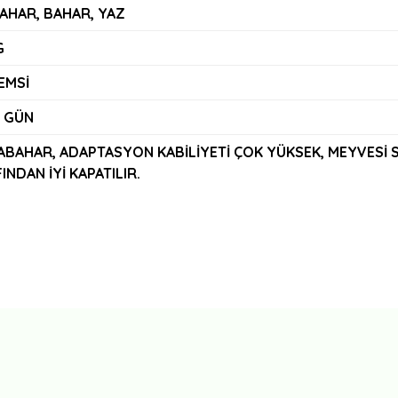
AHAR, BAHAR, YAZ
G
EMSİ
5 GÜN
BAHAR, ADAPTASYON KABİLİYETİ ÇOK YÜKSEK, MEYVESİ S
INDAN İYİ KAPATILIR.
Bu ürüne ilk yorumu siz yapın!