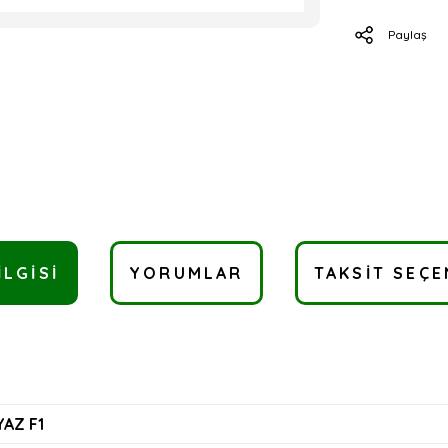
Paylaş
ILGISI
YORUMLAR
TAKSIT SEÇE
AZ F1