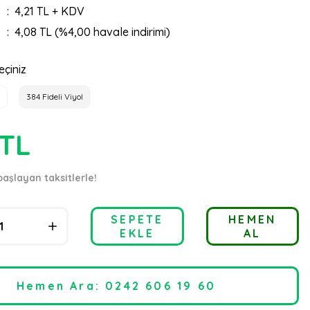
4,21 TL + KDV
4,08 TL (%4,00 havale indirimi)
eçiniz
384 Fideli Viyol
 TL
başlayan taksitlerle!
SEPETE
HEMEN
EKLE
AL
Hemen Ara: 0242 606 19 60