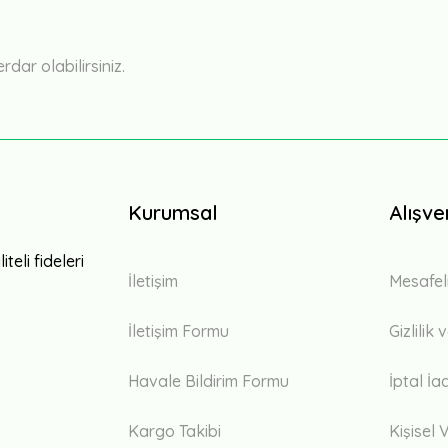
Yorum Yaz
ar olabilirsiniz.
Kurumsal
Alışve
teli fideleri
İletişim
Mesafel
İletişim Formu
Gizlilik
Havale Bildirim Formu
İptal İa
Kargo Takibi
Kişisel V