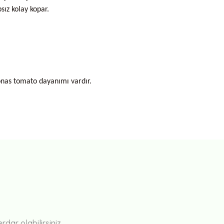
sız kolay kopar.
nas tomato dayanımı vardır.
Bu ürüne ilk yorumu siz yapın!
Yorum Yaz
ar olabilirsiniz.