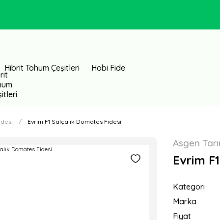
Hibrit Tohum Çeşitleri
Hobi Fide
idesi
Evrim F1 Salçalık Domates Fidesi
Asgen Tar
Evrim F1
Kategori
Marka
Fiyat