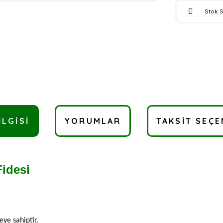
Stok 
ILGISI
YORUMLAR
TAKSIT SEÇE
Fidesi
ye sahiptir.