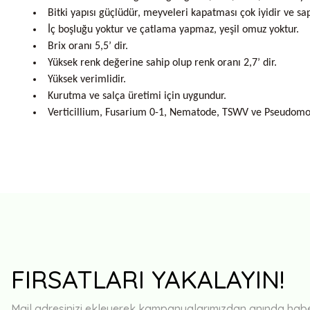
Bitki yapısı güçlüdür, meyveleri kapatması çok iyidir ve sap
İç boşluğu yoktur ve çatlama yapmaz, yeşil omuz yoktur.
Brix oranı 5,5’ dir.
Yüksek renk değerine sahip olup renk oranı 2,7’ dir.
Yüksek verimlidir.
Kurutma ve salça üretimi için uygundur.
Verticillium, Fusarium 0-1, Nematode, TSWV ve Pseudomo
FIRSATLARI YAKALAYIN!
Mail adresinizi ekleyerek kampanyalarımızdan anında haberd