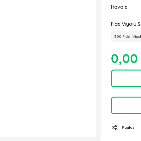
Havale
Fide Viyolü S
300 Fideli Viyol
0,00
Paylaş