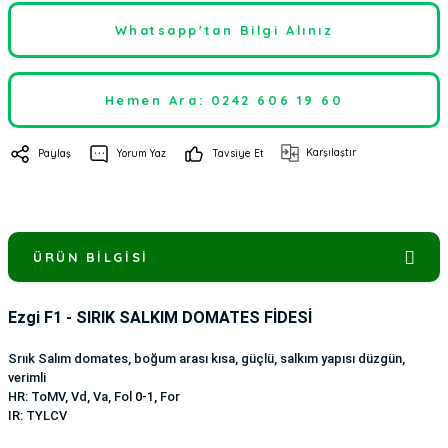
Whatsapp'tan Bilgi Alınız
Hemen Ara: 0242 606 19 60
Karşılaştır
Paylaş
Yorum Yaz
Tavsiye Et
ÜRÜN BILGISI
Ezgi F1 - SIRIK SALKIM DOMATES FİDESİ
Srıık Salım domates, boğum arası kısa, güçlü, salkım yapısı düzgün,
verimli
HR: ToMV, Vd, Va, Fol
0-1
, For
IR: TYLCV