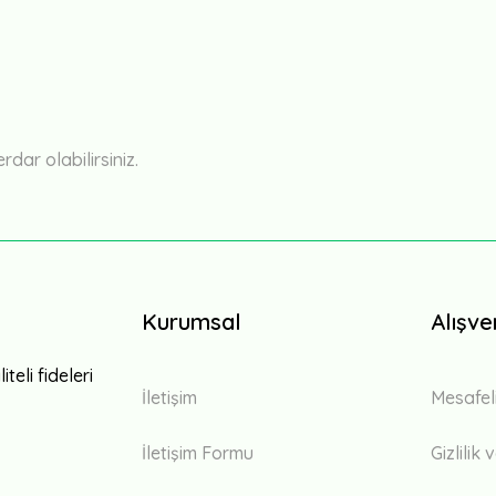
Bu ürüne ilk yorumu siz yapın!
Yorum Yaz
ar olabilirsiniz.
Kurumsal
Alışve
teli fideleri
İletişim
Mesafel
İletişim Formu
Gizlilik