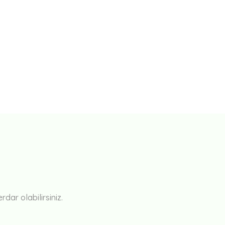
Bu ürüne ilk yorumu siz yapın!
Yorum Yaz
ar olabilirsiniz.