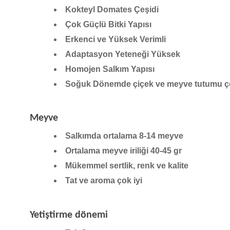
Kokteyl Domates Çeşidi
Çok Güçlü Bitki Yapısı
Erkenci ve Yüksek Verimli
Adaptasyon Yeteneği Yüksek
Homojen Salkım Yapısı
Soğuk Dönemde çiçek ve meyve tutumu ç
Meyve
Salkımda ortalama 8-14 meyve
Ortalama meyve iriliği 40-45 gr
Mükemmel sertlik, renk ve kalite
Tat ve aroma çok iyi
Yetiştirme dönemi