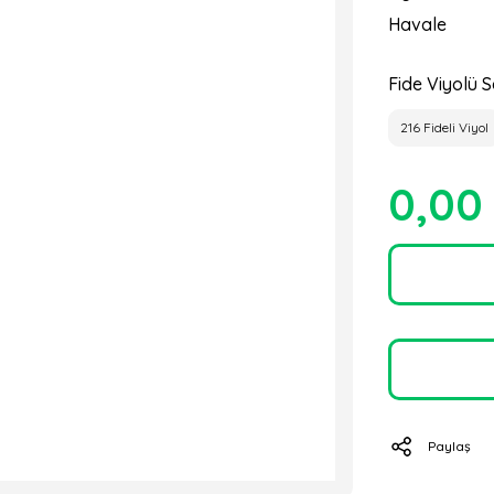
Havale
Fide Viyolü S
216 Fideli Viyol
0,00
Paylaş