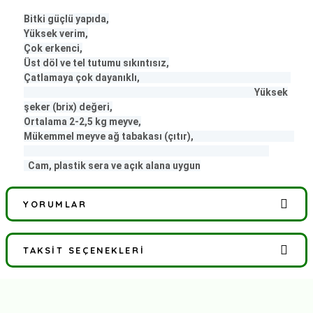
Bitki güçlü yapıda,
Yüksek verim,
Çok erkenci,
Üst döl ve tel tutumu sıkıntısız,
Çatlamaya çok dayanıklı,
Yüksek
şeker (brix) değeri,
Ortalama 2-2,5 kg meyve,
Mükemmel meyve ağ tabakası (çıtır),
Cam, plastik sera ve açık alana uygun
YORUMLAR
TAKSIT SEÇENEKLERI
Bu ürüne ilk yorumu siz yapın!
Yorum Yaz