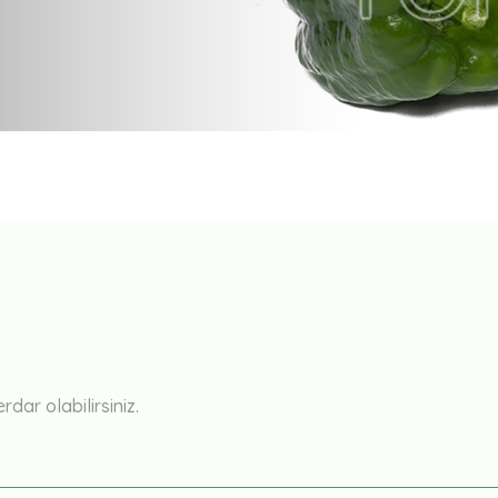
Bu ürüne ilk yorumu siz yapın!
Yorum Yaz
ar olabilirsiniz.