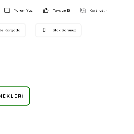
Yorum Yaz
Tavsiye Et
Karşılaştır
de Kargoda
Stok Sorunuz
NEKLERI