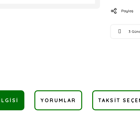
Paylaş
3 Gün
ILGISI
YORUMLAR
TAKSIT SEÇE