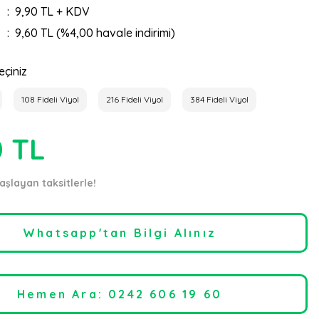
9,90 TL + KDV
9,60 TL (%4,00 havale indirimi)
eçiniz
108 Fideli Viyol
216 Fideli Viyol
384 Fideli Viyol
0 TL
aşlayan taksitlerle!
Whatsapp'tan Bilgi Alınız
Hemen Ara: 0242 606 19 60