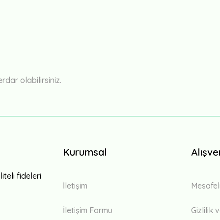
Bu ürüne ilk yorumu siz yapın!
Yorum Yaz
ar olabilirsiniz.
Kurumsal
Alışve
teli fideleri
İletişim
Mesafel
İletişim Formu
Gizlilik