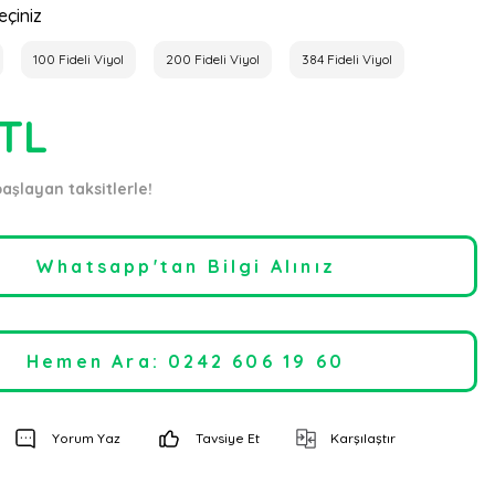
eçiniz
100 Fideli Viyol
200 Fideli Viyol
384 Fideli Viyol
 TL
başlayan taksitlerle!
Whatsapp'tan Bilgi Alınız
Hemen Ara: 0242 606 19 60
Yorum Yaz
Tavsiye Et
Karşılaştır