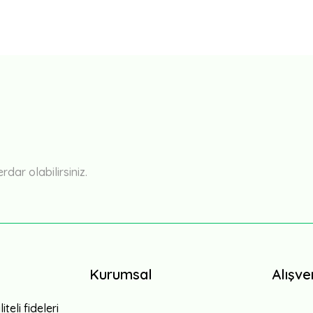
Bu ürüne ilk yorumu siz yapın!
Yorum Yaz
ar olabilirsiniz.
Kurumsal
Alışve
teli fideleri