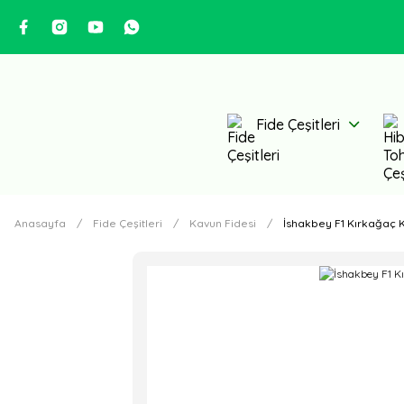
Fide Çeşitleri
Anasayfa
Fide Çeşitleri
Kavun Fidesi
İshakbey F1 Kırkağaç 