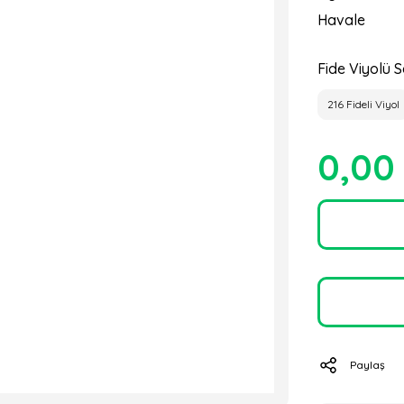
Havale
Fide Viyolü S
216 Fideli Viyol
0,00
Paylaş