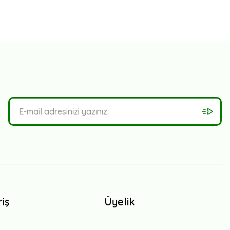
riş
Üyelik