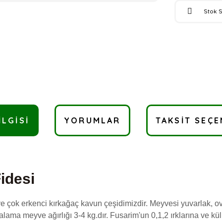
Stok 
ILGISI
YORUMLAR
TAKSIT SEÇE
idesi
 ve çok erkenci kırkağaç kavun çeşidimizdir. Meyvesi yuvarlak, ov
talama meyve ağırlığı 3-4 kg.dır. Fusarim'un 0,1,2 ırklarına ve kü