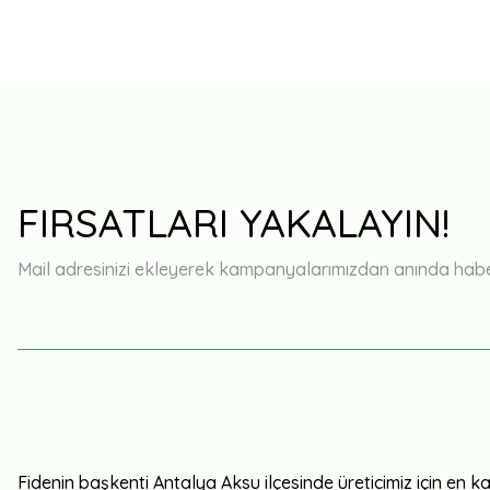
FIRSATLARI YAKALAYIN!
Mail adresinizi ekleyerek kampanyalarımızdan anında haberd
Fidenin başkenti Antalya Aksu ilçesinde üreticimiz için en kali