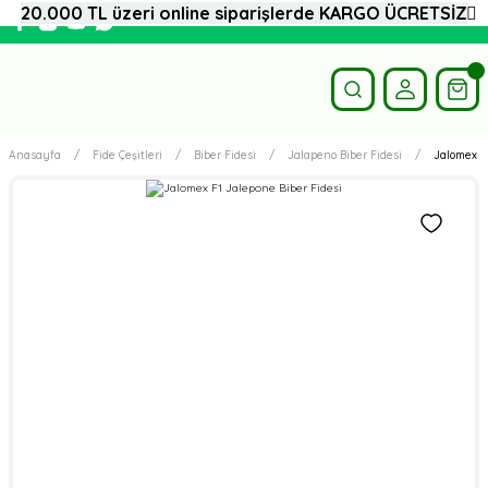
20.000 TL üzeri online siparişlerde KARGO ÜCRETSİZ
Anasayfa
Fide Çeşitleri
Biber Fidesi
Jalapeno Biber Fidesi
Jalomex F