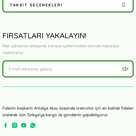
TAKSIT SEÇENEKLERI
Bu ürüne ilk yorumu siz yapın!
Yorum Yaz
FIRSATLARI YAKALAYIN!
Mail adresinizi ekleyerek kampanyalarımızdan anında haberdar
olabilirsiniz.
Fidenin başkenti Antalya Aksu ilçesinde üreticimiz için en kaliteli fideleri
üreterek tüm Türkiye'ye kargo ile gönderim yapabiliyoruz.