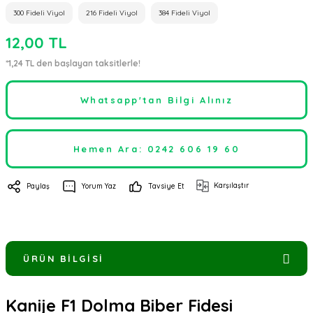
300 Fideli Viyol
216 Fideli Viyol
384 Fideli Viyol
12,00 TL
*1,24 TL den başlayan taksitlerle!
Whatsapp'tan Bilgi Alınız
Hemen Ara: 0242 606 19 60
Karşılaştır
Paylaş
Yorum Yaz
Tavsiye Et
ÜRÜN BILGISI
Kanije F1 Dolma Biber Fidesi