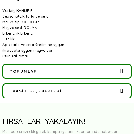
Variety
:
KANİJE F1
Season
:
Açık tarla ve sera
Meyve tipi
:
40-50 GR
Meyve şekli
:
DOLMA
Erkencilik
:
Erkenci
Özellik
:
Açık tarla ve sera üretimine uygun
ihracaata uygun meyve tipi
uzun raf ömrü
YORUMLAR
TAKSIT SEÇENEKLERI
Bu ürüne ilk yorumu siz yapın!
Yorum Yaz
FIRSATLARI YAKALAYIN!
Mail adresinizi ekleyerek kampanyalarımızdan anında haberdar