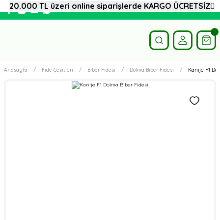
20.000 TL üzeri online siparişlerde KARGO ÜCRETSİZ
Anasayfa
Fide Çeşitleri
Biber Fidesi
Dolma Biber Fidesi
Kanije F1 Dol