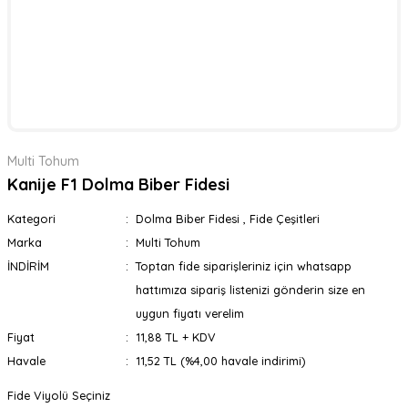
Multi Tohum
Kanije F1 Dolma Biber Fidesi
Kategori
Dolma Biber Fidesi
,
Fide Çeşitleri
Marka
Multi Tohum
İNDİRİM
Toptan fide siparişleriniz için whatsapp
hattımıza sipariş listenizi gönderin size en
uygun fiyatı verelim
Fiyat
11,88 TL + KDV
Havale
11,52 TL (%4,00 havale indirimi)
Fide Viyolü Seçiniz