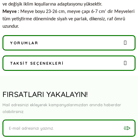
ve değişik iklim koşullarına adaptasyonu yüksektir.
Meyve :
Meyve boyu 23-26 cm, meyve çapı 6-7 cm' dir Meyveleri
tüm yetiştirme döneminde siyah ve parlak, dikensiz, raf ömrü
uzundur.
YORUMLAR
TAKSIT SEÇENEKLERI
Bu ürüne ilk yorumu siz yapın!
Yorum Yaz
FIRSATLARI YAKALAYIN!
Mail adresinizi ekleyerek kampanyalarımızdan anında haberdar
olabilirsiniz.