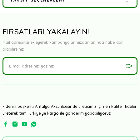
TAKSIT SEÇENEKLERI
Bu ürüne ilk yorumu siz yapın!
Yorum Yaz
FIRSATLARI YAKALAYIN!
Mail adresinizi ekleyerek kampanyalarımızdan anında haberdar
olabilirsiniz.
Fidenin başkenti Antalya Aksu ilçesinde üreticimiz için en kaliteli fideleri
üreterek tüm Türkiye'ye kargo ile gönderim yapabiliyoruz.