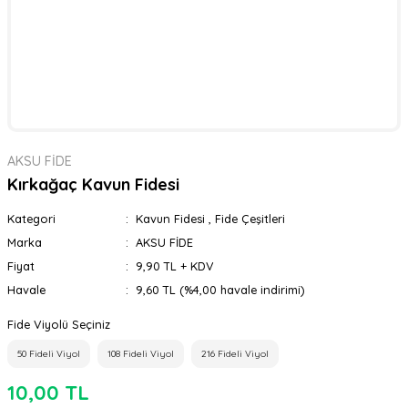
AKSU FİDE
Kırkağaç Kavun Fidesi
Kategori
Kavun Fidesi
,
Fide Çeşitleri
Marka
AKSU FİDE
Fiyat
9,90 TL + KDV
Havale
9,60 TL (%4,00 havale indirimi)
Fide Viyolü Seçiniz
50 Fideli Viyol
108 Fideli Viyol
216 Fideli Viyol
10,00 TL