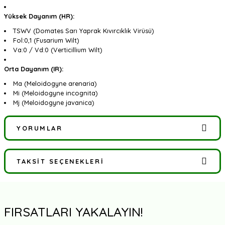
Yüksek Dayanım (HR):
TSWV (Domates Sarı Yaprak Kıvırcıklık Virüsü)
Fol:0,1 (Fusarium Wilt)
Va:0 / Vd:0 (Verticillium Wilt)
Orta Dayanım (IR):
Ma (Meloidogyne arenaria)
Mi (Meloidogyne incognita)
Mj (Meloidogyne javanica)
YORUMLAR
TAKSIT SEÇENEKLERI
Bu ürüne ilk yorumu siz yapın!
Yorum Yaz
FIRSATLARI YAKALAYIN!