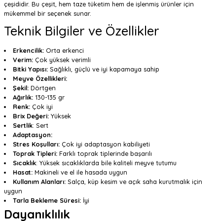
çeşididir. Bu çeşit, hem taze tüketim hem de işlenmiş ürünler için
mükemmel bir seçenek sunar.
Teknik Bilgiler ve Özellikler
Erkencilik:
Orta erkenci
Verim:
Çok yüksek verimli
Bitki Yapısı:
Sağlıklı, güçlü ve iyi kapamaya sahip
Meyve Özellikleri:
Şekil:
Dörtgen
Ağırlık:
130-135 gr
Renk:
Çok iyi
Brix Değeri:
Yüksek
Sertlik
: Sert
Adaptasyon:
Stres Koşulları:
Çok iyi adaptasyon kabiliyeti
Toprak Tipleri:
Farklı toprak tiplerinde başarılı
Sıcaklık
: Yüksek sıcaklıklarda bile kaliteli meyve tutumu
Hasat:
Makineli ve el ile hasada uygun
Kullanım Alanları:
Salça, küp kesim ve açık saha kurutmalık için
uygun
Tarla Bekleme Süresi:
İyi
Dayanıklılık