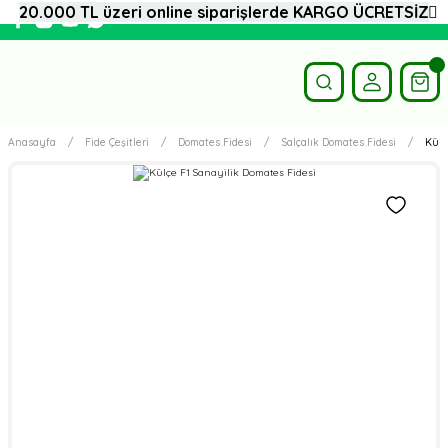
20.000 TL üzeri online siparişlerde KARGO ÜCRETSİZ
Anasayfa
Fide Çeşitleri
Domates Fidesi
Salçalık Domates Fidesi
Külç