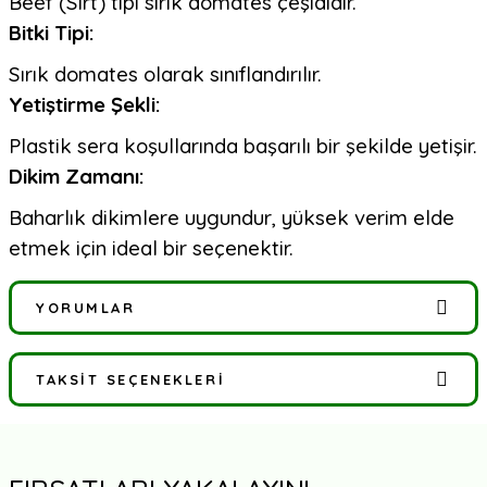
Beef (Sırt) tipi sırık domates çeşididir.
Bitki Tipi:
Sırık domates olarak sınıflandırılır.
Yetiştirme Şekli:
Plastik sera koşullarında başarılı bir şekilde yetişir.
Dikim Zamanı:
Baharlık dikimlere uygundur, yüksek verim elde
etmek için ideal bir seçenektir.
YORUMLAR
TAKSIT SEÇENEKLERI
Bu ürüne ilk yorumu siz yapın!
Yorum Yaz