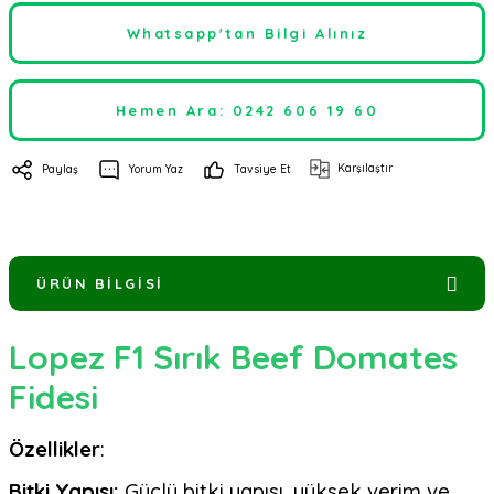
Whatsapp'tan Bilgi Alınız
Hemen Ara: 0242 606 19 60
Karşılaştır
Paylaş
Yorum Yaz
Tavsiye Et
ÜRÜN BILGISI
Lopez F1 Sırık Beef Domates
Fidesi
Özellikler
:
Bitki Yapısı:
Güçlü bitki yapısı, yüksek verim ve