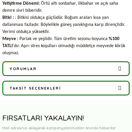
Yetiştirme Dönemi:
Örtü altı sonbahar, ilkbahar ve açık saha
demre sivri biberidir.
Bitki :
: Bitkisi oldukça güçlüdür. Boğum araları kısa yan
dallanması fazladır. Böylelikle güneş yanıklıgına karşı dirençlidir.
Verimi oldukça yüksektir.
Meyve :
Parlak ve yeşildir. Tüm üretim sezonu boyunca
%100
TATLI
'dır. Aşırı stres koşulları olmadığı müddetçe meyvede körük
oluşmaz.
YORUMLAR
TAKSIT SEÇENEKLERI
Bu ürüne ilk yorumu siz yapın!
Yorum Yaz
FIRSATLARI YAKALAYIN!
Mail adresinizi ekleyerek kampanyalarımızdan anında haberdar