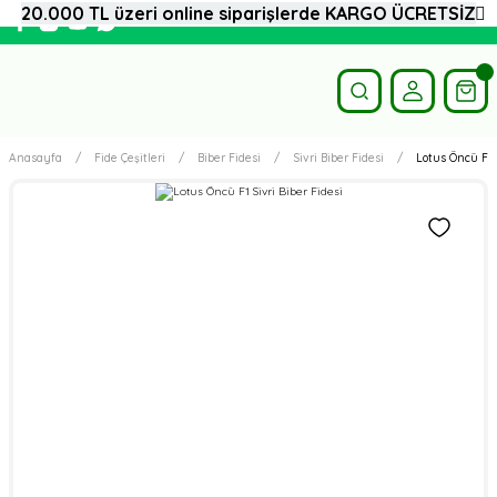
20.000 TL üzeri online siparişlerde KARGO ÜCRETSİZ
Anasayfa
Fide Çeşitleri
Biber Fidesi
Sivri Biber Fidesi
Lotus Öncü F1 S