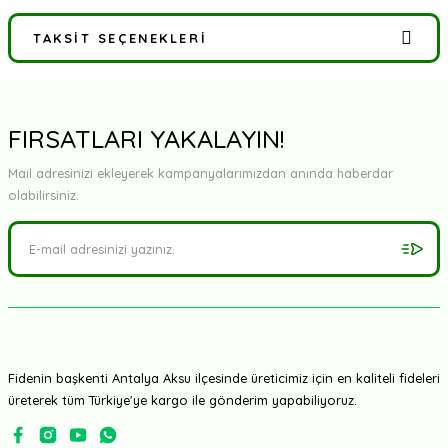
TAKSIT SEÇENEKLERI
Bu ürüne ilk yorumu siz yapın!
Yorum Yaz
FIRSATLARI YAKALAYIN!
Mail adresinizi ekleyerek kampanyalarımızdan anında haberdar
olabilirsiniz.
Fidenin başkenti Antalya Aksu ilçesinde üreticimiz için en kaliteli fideleri
üreterek tüm Türkiye'ye kargo ile gönderim yapabiliyoruz.