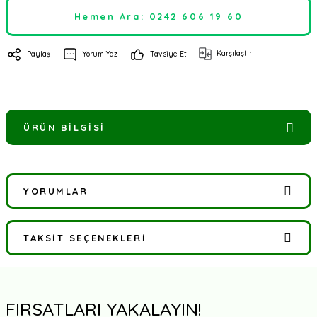
Hemen Ara: 0242 606 19 60
Karşılaştır
Paylaş
Yorum Yaz
Tavsiye Et
ÜRÜN BILGISI
YORUMLAR
TAKSIT SEÇENEKLERI
Bu ürüne ilk yorumu siz yapın!
Yorum Yaz
FIRSATLARI YAKALAYIN!