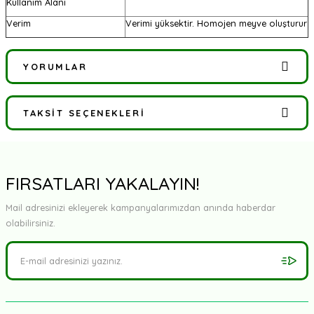
Kullanım Alanı
Verim
Verimi yüksektir. Homojen meyve oluşturur
YORUMLAR
TAKSIT SEÇENEKLERI
Bu ürüne ilk yorumu siz yapın!
Yorum Yaz
FIRSATLARI YAKALAYIN!
Mail adresinizi ekleyerek kampanyalarımızdan anında haberdar
olabilirsiniz.