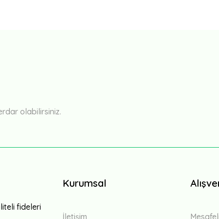
Bu ürüne ilk yorumu siz yapın!
Yorum Yaz
ar olabilirsiniz.
Kurumsal
Alışve
teli fideleri
İletişim
Mesafel