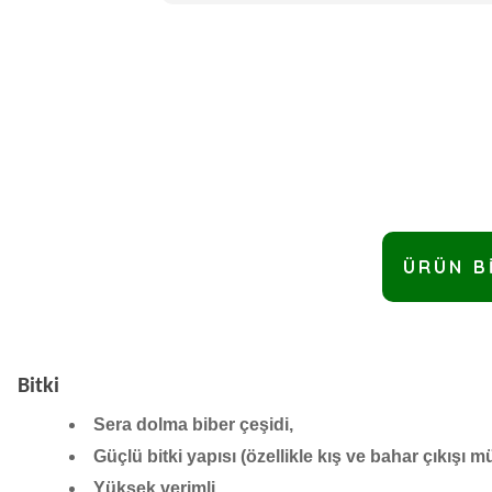
ÜRÜN B
Bitki
Sera dolma biber çeşidi,
Güçlü bitki yapısı (özellikle kış ve bahar çıkışı 
Yüksek verimli,