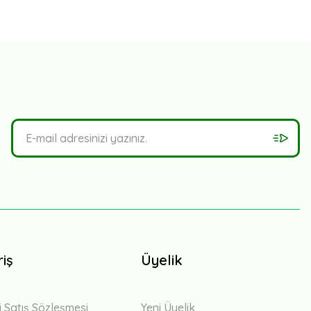
riş
Üyelik
i Satış Sözleşmesi
Yeni Üyelik