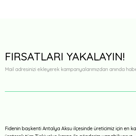
FIRSATLARI YAKALAYIN!
Mail adresinizi ekleyerek kampanyalarımızdan anında haberd
Fidenin başkenti Antalya Aksu ilçesinde üreticimiz için en kali