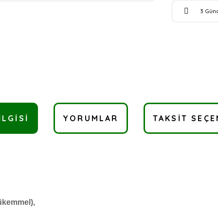
3 Gün
ILGISI
YORUMLAR
TAKSIT SEÇE
mükemmel),