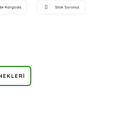
de Kargoda
Stok Sorunuz
NEKLERI