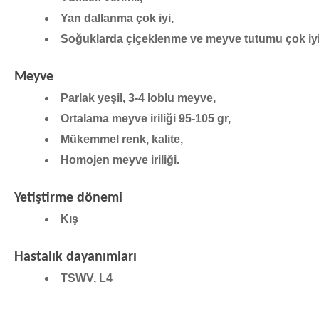
Yan dallanma çok iyi,
Soğuklarda çiçeklenme ve meyve tutumu çok iyi
Meyve
Parlak yeşil, 3-4 loblu meyve,
Ortalama meyve iriliği 95-105 gr,
Mükemmel renk, kalite,
Homojen meyve iriliği.
Yetiştirme dönemi
Kış
Hastalık dayanımları
TSWV, L4