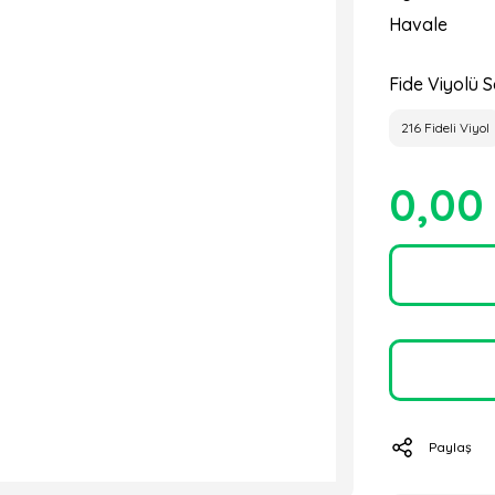
Havale
Fide Viyolü S
216 Fideli Viyol
0,00
Paylaş