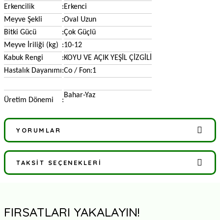
Erkencilik
:
Erkenci
Meyve Şekli
:
Oval Uzun
Bitki Gücü
:
Çok Güçlü
Meyve İriliği (kg)
:
10-12
Kabuk Rengi
:
KOYU VE AÇIK YEŞİL ÇİZGİLİ
Hastalık Dayanımı
:
Co / Fon:1
Bahar-Yaz
Üretim Dönemi
:
YORUMLAR
TAKSIT SEÇENEKLERI
Bu ürüne ilk yorumu siz yapın!
Yorum Yaz
FIRSATLARI YAKALAYIN!