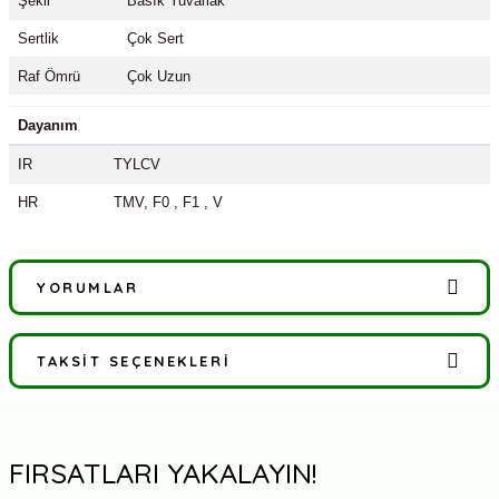
Şekil
Basık Yuvarlak
Sertlik
Çok Sert
Raf Ömrü
Çok Uzun
Dayanım
IR
TYLCV
HR
TMV, F0 , F1 , V
YORUMLAR
TAKSIT SEÇENEKLERI
Bu ürüne ilk yorumu siz yapın!
Yorum Yaz
FIRSATLARI YAKALAYIN!