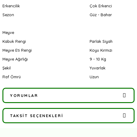
Erkencilik
Çok Erkenci
Sezon
Güz - Bahar
Meyve
Kabuk Rengi
Parlak Siyah
Meyve Eti Rengi
Koyu Kırmızı
Meyve Ağırlığı
9 - 10 Kg
Şekil
Yuvarlak
Raf Ömrü
Uzun
YORUMLAR
TAKSIT SEÇENEKLERI
Bu ürüne ilk yorumu siz yapın!