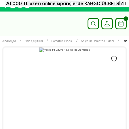
20.000 TL üzeri online siparişlerde KARGO ÜCRETSİZ
Anasayfa
Fide Çeşitleri
Domates Fidesi
Salçalık Domates Fidesi
Past