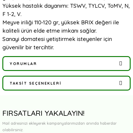
Yüksek hastalık dayanımı: TSWV, TYLCV, ToMV, N,
F 1-2, V.
Meyve iriliği 110-120 gr, yüksek BRIX değeri ile
kaliteli ürün elde etme imkanı sağlar.
Sanayi domatesi yetiştirmek isteyenler için
güvenilir bir tercihtir.
YORUMLAR
TAKSIT SEÇENEKLERI
Bu ürüne ilk yorumu siz yapın!
Yorum Yaz
FIRSATLARI YAKALAYIN!
Mail adresinizi ekleyerek kampanyalarımızdan anında haberdar
olabilirsiniz.