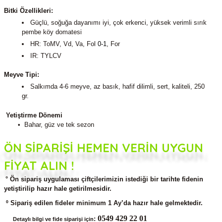
Bitk
i Özellikleri:
Güçlü, soğuğa dayanımı iyi, çok erkenci, yüksek verimli sırık
pembe köy domatesi
HR: ToMV, Vd, Va, Fol
0-1
, For
IR: TYLCV
Meyve Tipi:
Salkımda 4-6 meyve, az basık, hafif dilimli, sert, kaliteli, 250
gr.
Yetiştirme Dönemi
• Bahar, güz ve tek sezon
ÖN SİPARİŞİ HEMEN VERİN UYGUN
FİYAT ALIN !
° Ön sipariş uygulaması çiftçilerimizin istediği bir tarihte fidenin
yetiştirilip hazır hale getirilmesidir.
º Sipariş edilen fideler minimum 1 Ay’da hazır hale gelmektedir.
0549 429 22 01
:
Detaylı bilgi ve fide siparişi için