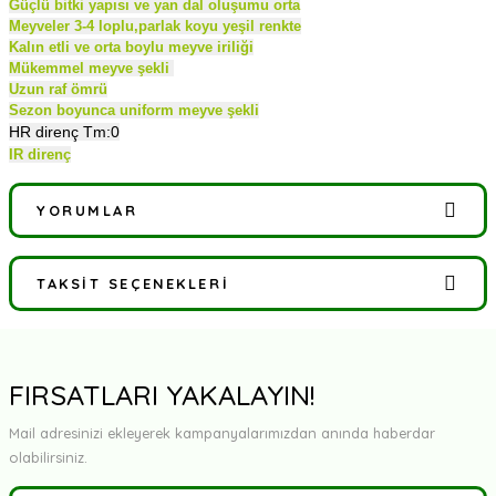
Güçlü bitki yapısı ve yan dal oluşumu orta
Meyveler 3-4 loplu,parlak koyu yeşil renkte
Kalın etli ve orta boylu meyve iriliği
Mükemmel meyve şekli
Uzun raf ömrü
Sezon boyunca uniform meyve şekli
HR direnç Tm:0
IR direnç
YORUMLAR
TAKSIT SEÇENEKLERI
Bu ürüne ilk yorumu siz yapın!
Yorum Yaz
FIRSATLARI YAKALAYIN!
Mail adresinizi ekleyerek kampanyalarımızdan anında haberdar
olabilirsiniz.