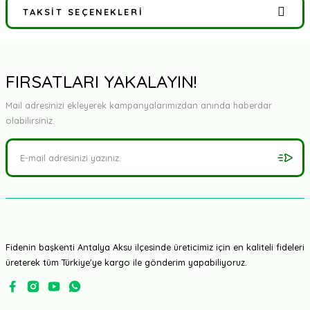
TAKSIT SEÇENEKLERI
Bu ürüne ilk yorumu siz yapın!
Yorum Yaz
FIRSATLARI YAKALAYIN!
Mail adresinizi ekleyerek kampanyalarımızdan anında haberdar
olabilirsiniz.
Fidenin başkenti Antalya Aksu ilçesinde üreticimiz için en kaliteli fideleri
üreterek tüm Türkiye'ye kargo ile gönderim yapabiliyoruz.