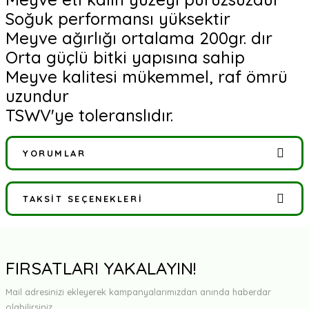
Soğuk performansı yüksektir
Meyve ağırlığı ortalama 200gr. dır
Orta güçlü bitki yapısına sahip
Meyve kalitesi mükemmel, raf ömrü
uzundur
TSWV'ye toleranslıdır.
YORUMLAR
TAKSIT SEÇENEKLERI
Bu ürüne ilk yorumu siz yapın!
Yorum Yaz
FIRSATLARI YAKALAYIN!
Mail adresinizi ekleyerek kampanyalarımızdan anında haberdar
olabilirsiniz.