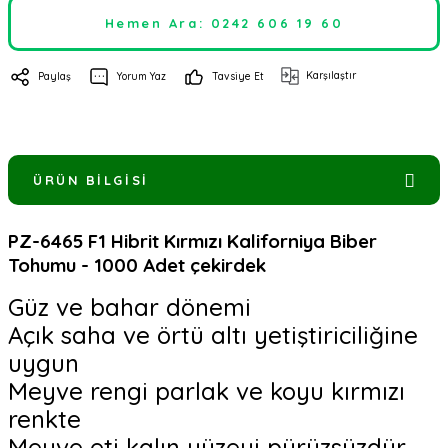
Hemen Ara: 0242 606 19 60
Karşılaştır
Paylaş
Yorum Yaz
Tavsiye Et
ÜRÜN BILGISI
PZ-6465 F1 Hibrit Kırmızı Kaliforniya Biber
Tohumu - 1000 Adet çekirdek
Güz ve bahar dönemi
Açık saha ve örtü altı yetiştiriciliğine
uygun
Meyve rengi parlak ve koyu kırmızı
renkte
Meyve eti kalın yüzeyi pürüzsüzdür