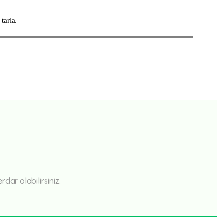
tarla.
Bu ürüne ilk yorumu siz yapın!
Yorum Yaz
ar olabilirsiniz.