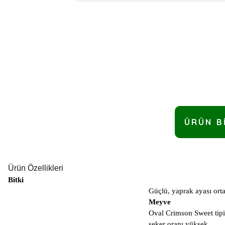
ÜRÜN B
Ürün Özellikleri
Bitki
Güçlü, yaprak ayası orta 
Meyve
Oval Crimson Sweet tipi,
şeker oranı yüksek.