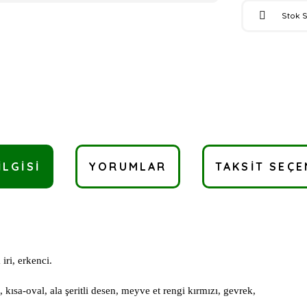
Stok 
ILGISI
YORUMLAR
TAKSIT SEÇE
iri, erkenci.
 kısa-oval, ala şeritli desen, meyve et rengi kırmızı, gevrek,