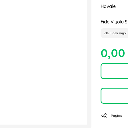
Havale
Fide Viyolü S
216 Fideli Viyol
0,00
Paylaş