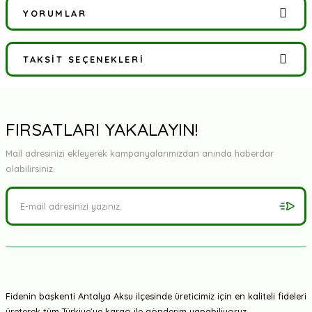
YORUMLAR
TAKSIT SEÇENEKLERI
Bu ürüne ilk yorumu siz yapın!
Yorum Yaz
FIRSATLARI YAKALAYIN!
Mail adresinizi ekleyerek kampanyalarımızdan anında haberdar
olabilirsiniz.
Fidenin başkenti Antalya Aksu ilçesinde üreticimiz için en kaliteli fideleri
üreterek tüm Türkiye'ye kargo ile gönderim yapabiliyoruz.