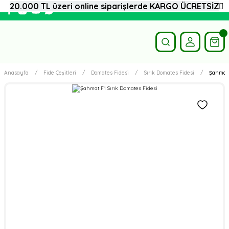
20.000 TL üzeri online siparişlerde KARGO ÜCRETSİZ
Anasayfa
Fide Çeşitleri
Domates Fidesi
Sırık Domates Fidesi
Şahmat 