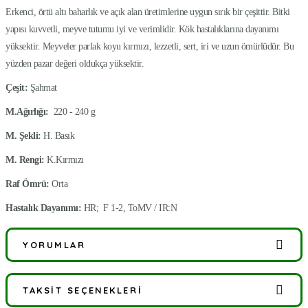
Erkenci, örtü altı baharlık ve açık alan üretimlerine uygun sırık bir çeşittir. Bitki
yapısı kuvvetli, meyve tutumu iyi ve verimlidir. Kök hastalıklarına dayanımı
yüksektir. Meyveler parlak koyu kırmızı, lezzetli, sert, iri ve uzun ömürlüdür. Bu
yüzden pazar değeri oldukça yüksektir.
Çeşit:
Şahmat
M.Ağırlığı:
220 - 240 g
M. Şekli:
H. Basık
M. Rengi:
K.Kırmızı
Raf Ömrü:
Orta
Hastalık Dayanımı:
HR; F 1-2, ToMV / IR:N
YORUMLAR
TAKSIT SEÇENEKLERI
Bu ürüne ilk yorumu siz yapın!