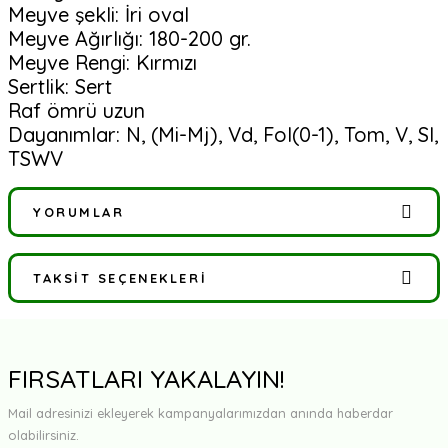
Meyve şekli: İri oval
Meyve Ağırlığı: 180-200 gr.
Meyve Rengi: Kırmızı
Sertlik: Sert
Raf ömrü uzun
Dayanımlar: N, (Mi-Mj), Vd, Fol(0-1), Tom, V, SI,
TSWV
YORUMLAR
TAKSIT SEÇENEKLERI
Bu ürüne ilk yorumu siz yapın!
Yorum Yaz
FIRSATLARI YAKALAYIN!
Mail adresinizi ekleyerek kampanyalarımızdan anında haberdar
olabilirsiniz.