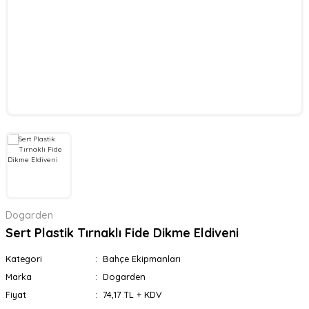
Kabak Fidesi
Marul Fidesi
Brokoli Fidesi
Karnabahar Fidesi
Lahana Fidesi
Diğer Fideler
Dogarden
Sert Plastik Tırnaklı Fide Dikme Eldiveni
Kategori
Bahçe Ekipmanları
Marka
Dogarden
Fiyat
74,17 TL + KDV