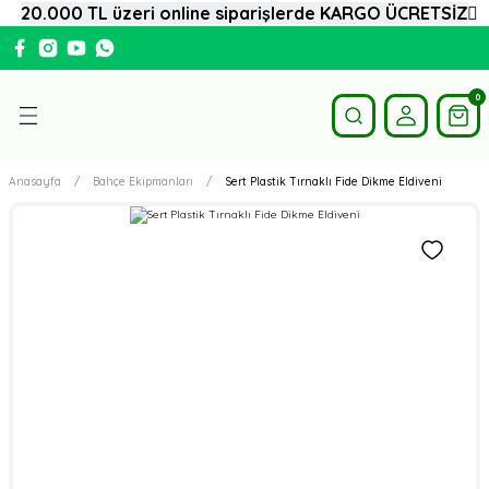
20.000 TL üzeri online siparişlerde KARGO ÜCRETSİZ
Geri Dön
i
0
Domates Fidesi
Anasayfa
Bahçe Ekipmanları
Sert Plastik Tırnaklı Fide Dikme Eldiveni
Biber Fidesi
Hıyar Fidesi
Karpuz Fidesi
Kavun Fidesi
Patlıcan Fidesi
Aşılı Fideler