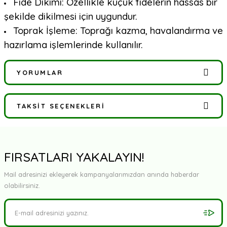
Fide Dikimi: Özellikle küçük fidelerin hassas bir
şekilde dikilmesi için uygundur.
Toprak İşleme: Toprağı kazma, havalandırma ve
hazırlama işlemlerinde kullanılır.
YORUMLAR
TAKSIT SEÇENEKLERI
Bu ürüne ilk yorumu siz yapın!
Yorum Yaz
FIRSATLARI YAKALAYIN!
Mail adresinizi ekleyerek kampanyalarımızdan anında haberdar
olabilirsiniz.