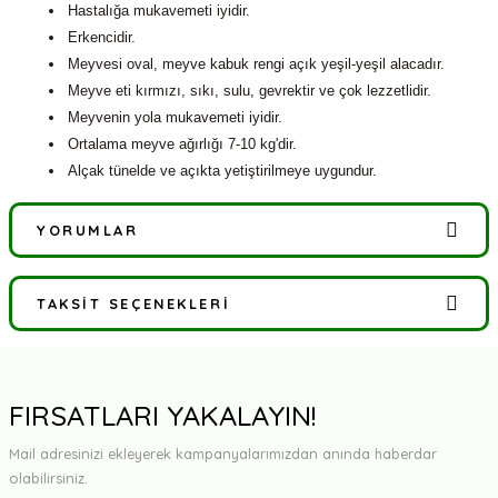
Hastalığa mukavemeti iyidir.
Erkencidir.
Meyvesi oval, meyve kabuk rengi açık yeşil-yeşil alacadır.
Meyve eti kırmızı, sıkı, sulu, gevrektir ve çok lezzetlidir.
Meyvenin yola mukavemeti iyidir.
Ortalama meyve ağırlığı 7-10 kg'dir.
Alçak tünelde ve açıkta yetiştirilmeye uygundur.
YORUMLAR
TAKSIT SEÇENEKLERI
Bu ürüne ilk yorumu siz yapın!
Yorum Yaz
FIRSATLARI YAKALAYIN!
Mail adresinizi ekleyerek kampanyalarımızdan anında haberdar
olabilirsiniz.