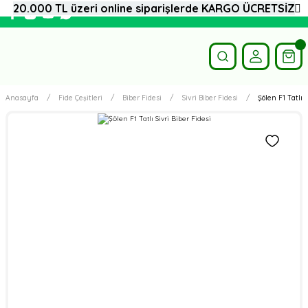
20.000 TL üzeri online siparişlerde KARGO ÜCRETSİZ
Anasayfa
Fide Çeşitleri
Biber Fidesi
Sivri Biber Fidesi
Şölen F1 Tatlı S