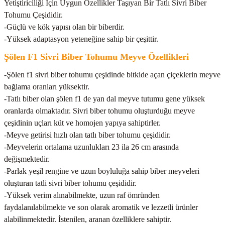
Yetiştiriciliği İçin Uygun Özellikler Taşıyan Bir Tatlı Sivri Biber
Tohumu Çeşididir.
-Güçlü ve kök yapısı olan bir biberdir.
-Yüksek adaptasyon yeteneğine sahip bir çeşittir.
Şölen F1 Sivri Biber Tohumu Meyve Özellikleri
-Şölen f1 sivri biber tohumu çeşidinde bitkide açan çiçeklerin meyve
bağlama oranları yüksektir.
-Tatlı biber olan şölen f1 de yan dal meyve tutumu gene yüksek
oranlarda olmaktadır. Sivri biber tohumu oluşturduğu meyve
çeşidinin uçları küt ve homojen yapıya sahiptirler.
-Meyve getirisi hızlı olan tatlı biber tohumu çeşididir.
-Meyvelerin ortalama uzunlukları 23 ila 26 cm arasında
değişmektedir.
-Parlak yeşil rengine ve uzun boyluluğa sahip biber meyveleri
oluşturan tatli sivri biber tohumu çeşididir.
-Yüksek verim alınabilmekte, uzun raf ömründen
faydalanılabilmekte ve son olarak aromatik ve lezzetli ürünler
alabilinmektedir. İstenilen, aranan özelliklere sahiptir.