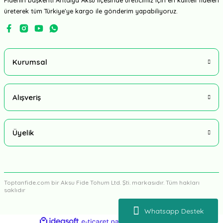
Fidenin başkenti Antalya Aksu ilçesinde üreticimiz için en kaliteli fideleri
üreterek tüm Türkiye'ye kargo ile gönderim yapabiliyoruz.
Kurumsal
Alışveriş
Üyelik
Toptanfide.com bir Aksu Fide Tohum Ltd. Şti. markasıdır. Tüm hakları
saklıdır
Whatsapp Destek
ideasoft
ile
e-