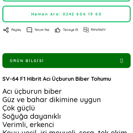
Hemen Ara: 0242 606 19 60
Karşılaştır
Paylaş
Yorum Yaz
Tavsiye Et
ÜRÜN BILGISI
SV-64 F1 Hibrit Acı Üçburun Biber Tohumu
Acı üçburun biber
Güz ve bahar dikimine uygun
Çok güçlü
Soğuğa dayanıklı
Verimli, erkenci
Koyu yeşil, iri meyveli, sera, tek ekim,