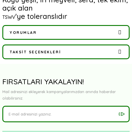
açık alan
'ye toleranslıdır
TSWV
YORUMLAR
TAKSIT SEÇENEKLERI
Bu ürüne ilk yorumu siz yapın!
Yorum Yaz
FIRSATLARI YAKALAYIN!
Mail adresinizi ekleyerek kampanyalarımızdan anında haberdar
olabilirsiniz.