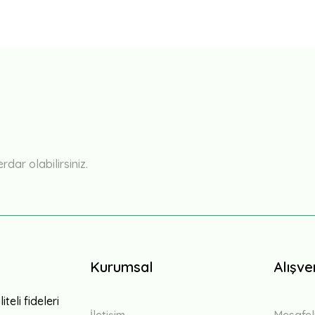
Bu ürüne ilk yorumu siz yapın!
Yorum Yaz
ar olabilirsiniz.
Kurumsal
Alışve
teli fideleri