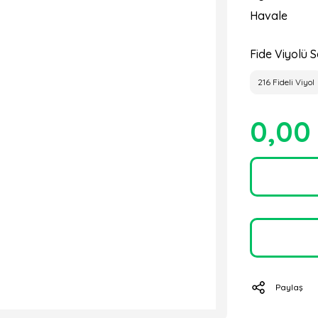
Havale
Fide Viyolü S
216 Fideli Viyol
0,00
Paylaş