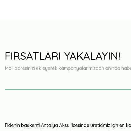
FIRSATLARI YAKALAYIN!
Mail adresinizi ekleyerek kampanyalarımızdan anında haberd
Fidenin başkenti Antalya Aksu ilçesinde üreticimiz için en kali