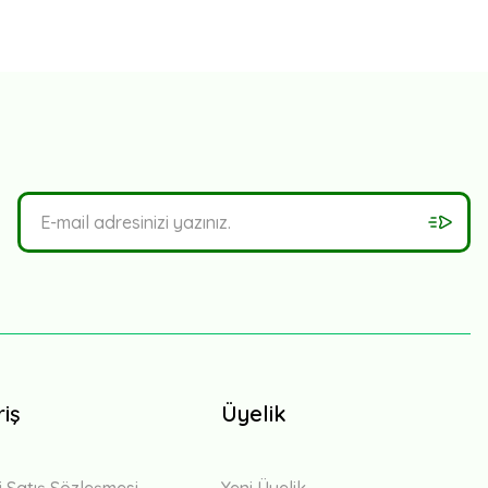
riş
Üyelik