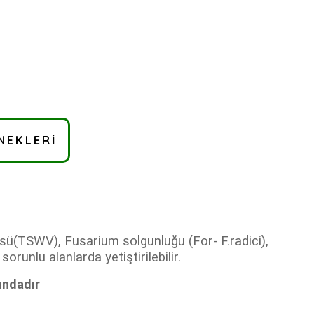
NEKLERI
rüsü(TSWV), Fusarium solgunluğu (For- F.radici),
unlu alanlarda yetiştirilebilir.
ındadır