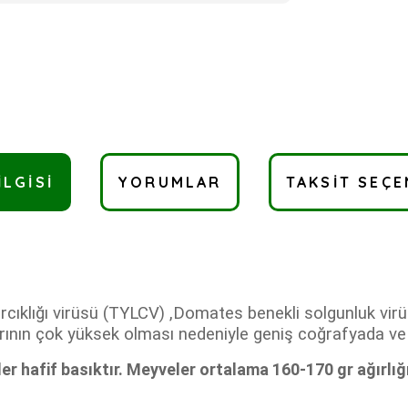
ILGISI
YORUMLAR
TAKSIT SEÇE
ırcıklığı virüsü (TYLCV) ,Domates benekli solgunluk vi
nın çok yüksek olması nedeniyle geniş coğrafyada ve sor
er hafif basıktır. Meyveler ortalama 160-170 gr ağırlığ