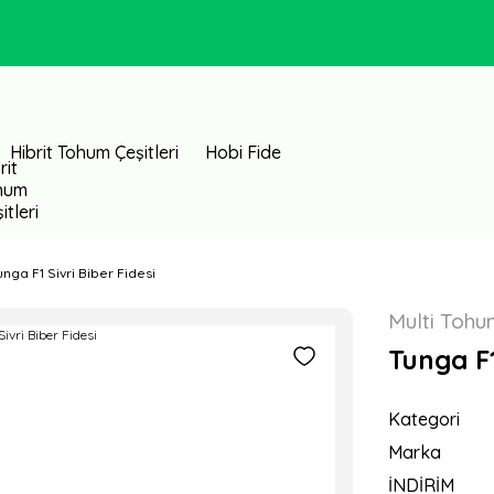
Hibrit Tohum Çeşitleri
Hobi Fide
unga F1 Sivri Biber Fidesi
Multi Toh
Tunga F1
Kategori
Marka
İNDİRİM