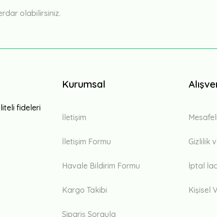
ar olabilirsiniz.
Kurumsal
Alışve
teli fideleri
İletişim
Mesafel
İletişim Formu
Gizlilik
Havale Bildirim Formu
İptal İa
Kargo Takibi
Kişisel V
Sipariş Sorgula