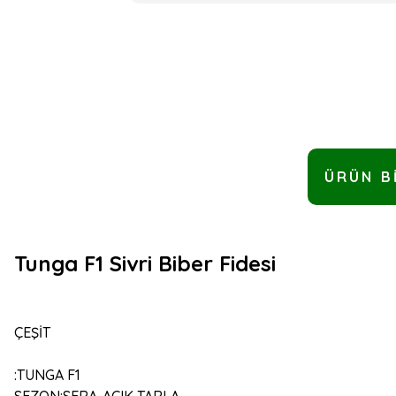
ÜRÜN B
Tunga F1 Sivri Biber Fidesi
ÇEŞİT
:
TUNGA F1