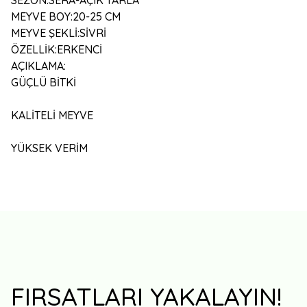
SEZON
:
SERA-AÇIK TARLA
MEYVE BOY
:
20-25 CM
MEYVE ŞEKLİ
:
SİVRİ
ÖZELLİK
:
ERKENCİ
AÇIKLAMA
:
GÜÇLÜ BİTKİ
KALİTELİ MEYVE
YÜKSEK VERİM
FIRSATLARI YAKALAYIN!