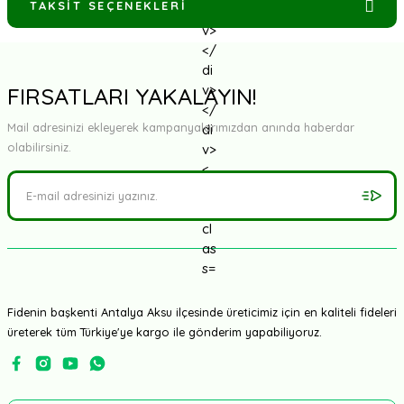
TAKSIT SEÇENEKLERI
B
u
ü
r
FIRSATLARI YAKALAYIN!
ü
n
Mail adresinizi ekleyerek kampanyalarımızdan anında haberdar
e
i
olabilirsiniz.
l
k
y
o
r
u
m
u
s
Fidenin başkenti Antalya Aksu ilçesinde üreticimiz için en kaliteli fideleri
i
üreterek tüm Türkiye'ye kargo ile gönderim yapabiliyoruz.
z
y
a
p
ı