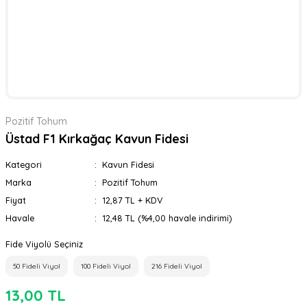
Pozitif Tohum
Üstad F1 Kırkağaç Kavun Fidesi
Kategori
Kavun Fidesi
Marka
Pozitif Tohum
Fiyat
12,87 TL + KDV
Havale
12,48 TL (%4,00 havale indirimi)
Fide Viyolü Seçiniz
50 Fideli Viyol
100 Fideli Viyol
216 Fideli Viyol
13,00 TL