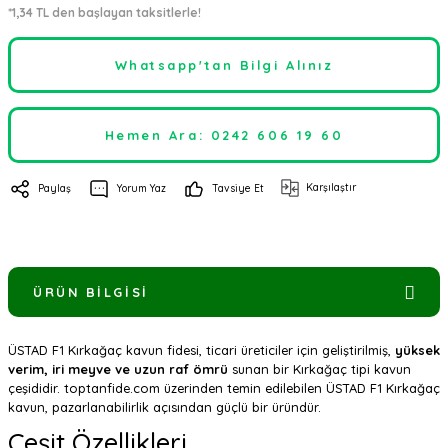
*1,34 TL den başlayan taksitlerle!
Whatsapp'tan Bilgi Alınız
Hemen Ara: 0242 606 19 60
Karşılaştır
Paylaş
Yorum Yaz
Tavsiye Et
ÜRÜN BILGISI
ÜSTAD F1 Kırkağaç kavun fidesi, ticari üreticiler için geliştirilmiş,
yüksek
verim, iri meyve ve uzun raf ömrü
sunan bir Kırkağaç tipi kavun
çeşididir. toptanfide.com üzerinden temin edilebilen ÜSTAD F1 Kırkağaç
kavun, pazarlanabilirlik açısından güçlü bir üründür.
Çeşit Özellikleri