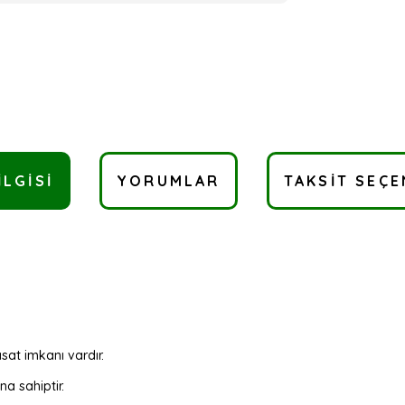
ILGISI
YORUMLAR
TAKSIT SEÇE
at imkanı vardır.
na sahiptir.