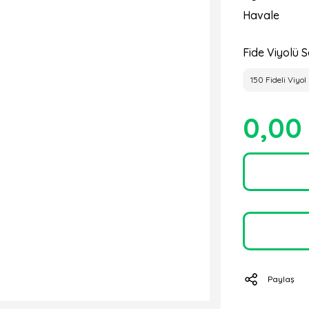
Havale
Fide Viyolü S
150 Fideli Viyol
0,00
Paylaş