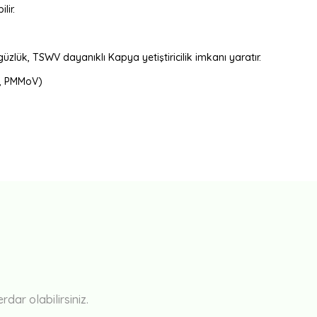
lir.
güzlük, TSWV dayanıklı Kapya yetiştiricilik imkanı yaratır.
, PMMoV)
Bu ürüne ilk yorumu siz yapın!
Yorum Yaz
ar olabilirsiniz.