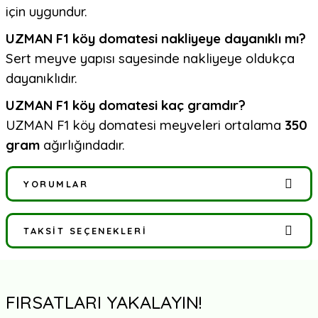
için uygundur.
UZMAN F1 köy domatesi nakliyeye dayanıklı mı?
Sert meyve yapısı sayesinde nakliyeye oldukça
dayanıklıdır.
UZMAN F1 köy domatesi kaç gramdır?
UZMAN F1 köy domatesi meyveleri ortalama
350
gram
ağırlığındadır.
YORUMLAR
TAKSIT SEÇENEKLERI
Bu ürüne ilk yorumu siz yapın!
Yorum Yaz
FIRSATLARI YAKALAYIN!