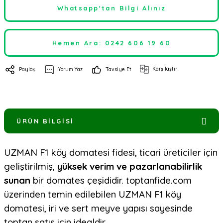
Whatsapp'tan Bilgi Alınız
Hemen Ara: 0242 606 19 60
Karşılaştır
Paylaş
Yorum Yaz
Tavsiye Et
ÜRÜN BILGISI
UZMAN F1 köy domatesi fidesi, ticari üreticiler için
geliştirilmiş,
yüksek verim ve pazarlanabilirlik
sunan
bir domates çeşididir. toptanfide.com
üzerinden temin edilebilen UZMAN F1 köy
domatesi, iri ve sert meyve yapısı sayesinde
toptan satış için idealdir.