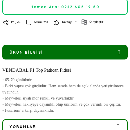
Hemen Ara: 0242 606 19 60
Karşılaştır
Paylaş
Yorum Yaz
Tavsiye Et
ÜRÜN BILGISI
VENDABAL F1 Top Patlıcan Fidesi
• 65-70 günlüktür.
• Bitki yapısı çok güçlüdür. Hem serada hem de açık alanda yetiştirilmeye
uygundur.
• Meyveleri siyah mor renkli ve yuvarlaktır.
• Meyveleri nakliyeye dayanıklı olup uniform ve çok verimli bir çeşittir.
• Fusarium’a karşı dayanıklıdır.
YORUMLAR