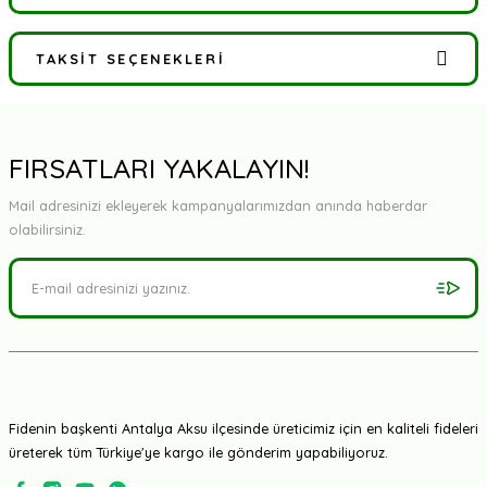
TAKSIT SEÇENEKLERI
Bu ürüne ilk yorumu siz yapın!
Yorum Yaz
FIRSATLARI YAKALAYIN!
Mail adresinizi ekleyerek kampanyalarımızdan anında haberdar
olabilirsiniz.
Fidenin başkenti Antalya Aksu ilçesinde üreticimiz için en kaliteli fideleri
üreterek tüm Türkiye'ye kargo ile gönderim yapabiliyoruz.