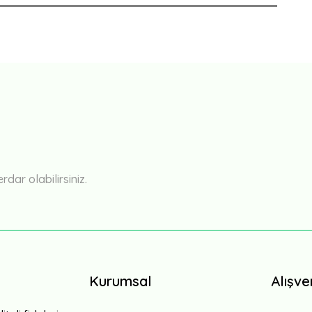
Bu ürüne ilk yorumu siz yapın!
Yorum Yaz
ar olabilirsiniz.
Kurumsal
Alışve