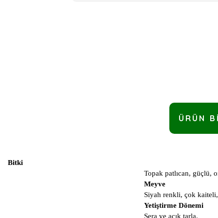
ÜRÜN B
Bitki
Topak patlıcan, güçlü, o
Meyve
Siyah renkli, çok kaitel
Yetiştirme Dönemi
Sera ve açık tarla.