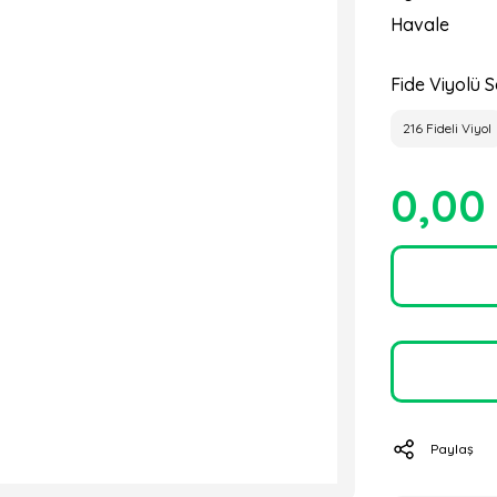
Havale
Fide Viyolü S
216 Fideli Viyol
0,00
Paylaş