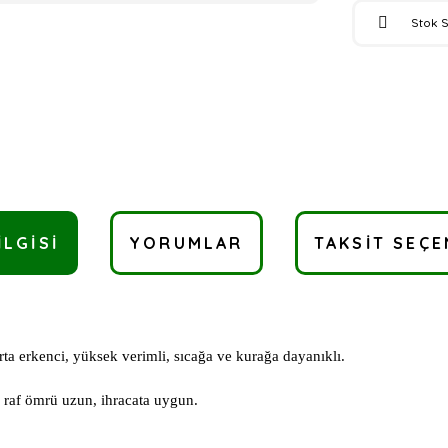
Stok 
ILGISI
YORUMLAR
TAKSIT SEÇE
rta erkenci, yüksek verimli, sıcağa ve kurağa dayanıklı.
i, raf ömrü uzun, ihracata uygun.