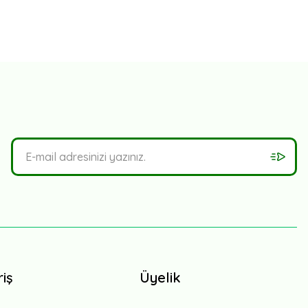
riş
Üyelik