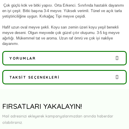
Çok güçlü kök ve bitki yapısı. Orta Erkenci. Sınıfında hastalık dayanımı
en iyi çeşit. Bitki başına 3-4 meyve. Yüksek verimli. Tünel ve açık tarla
yetiştiriciliğine uygun. Kırkağaç Tipi meyve çeşidi.
Hafif uzun oval meyve şekli. Koyu sarı zemin üzeri koyu yeşil benekli
meyve deseni. Olgun meyvede çok güzel çıtır oluşumu. 3-5 kg meyve
ağırlığı. Mükemmel tat ve aroma. Uzun raf ömrü ve çok iyi nakliye
dayanımı.
YORUMLAR
TAKSIT SEÇENEKLERI
Bu ürüne ilk yorumu siz yapın!
Yorum Yaz
FIRSATLARI YAKALAYIN!
Mail adresinizi ekleyerek kampanyalarımızdan anında haberdar
olabilirsiniz.